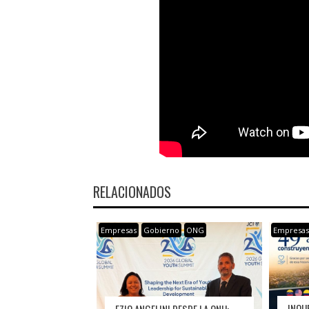
RELACIONADOS
Empresas
Gobierno
ONG
Empresa
INQU
EZIO ANGELINI DESDE LA ONU: