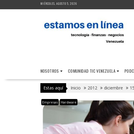
Saltar
MIÉRCOLES, AGOSTO 5, 2026
al
contenido
NOSOTROS
COMUNIDAD TIC VENEZUELA
PODC
Estas aquí
Inicio
2012
diciembre
1
Empresas
Hardware