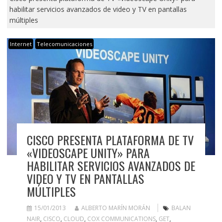
habilitar servicios avanzados de video y TV en pantallas
múltiples
Internet
Telecomunicaciones
CISCO PRESENTA PLATAFORMA DE TV
«VIDEOSCAPE UNITY» PARA
HABILITAR SERVICIOS AVANZADOS DE
VIDEO Y TV EN PANTALLAS
MÚLTIPLES
15/01/2013
ALBERTO MARÍN MORÁN
BALAN
NAIR
,
CISCO
,
CLOUD
,
COX COMMUNICATIONS
,
GET
,