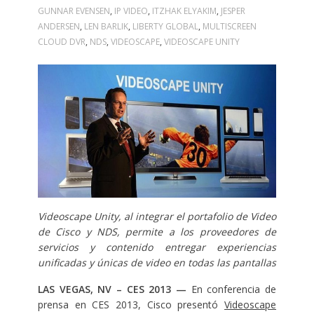
GUNNAR EVENSEN
,
IP VIDEO
,
ITZHAK ELYAKIM
,
JESPER
ANDERSEN
,
LEN BARLIK
,
LIBERTY GLOBAL
,
MULTISCREEN
CLOUD DVR
,
NDS
,
VIDEOSCAPE
,
VIDEOSCAPE UNITY
Videoscape Unity, al integrar el portafolio de Video
de Cisco y NDS, permite a los proveedores de
servicios y contenido entregar experiencias
unificadas y únicas de video en todas las pantallas
LAS VEGAS, NV – CES 2013 —
En conferencia de
prensa en CES 2013, Cisco presentó
Videoscape