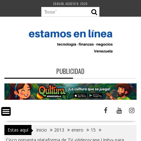
Saltar
SÁBADO, AGOSTO 8, 2026
al
contenido
PUBLICIDAD
Estas aquí
Inicio
2013
enero
15
Cisco presenta plataforma de TV «Videoscape Unity» para