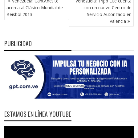
Venezuela: Cantv.net te
Venezuela: Tripp Lite cuenta
DE
acerca al Clásico Mundial de
con un nuevo Centro de
ENTRADAS
Béisbol 2013
Servicio Autorizado en
Valencia
PUBLICIDAD
ESTAMOS EN LÍNEA YOUTUBE