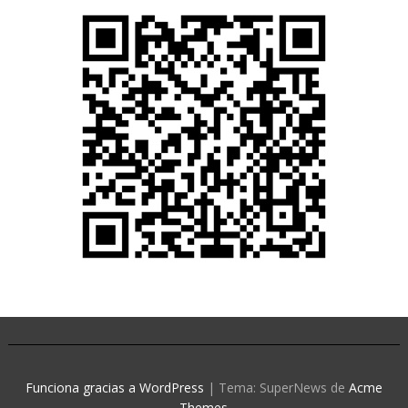
Funciona gracias a WordPress
|
Tema: SuperNews de
Acme
Themes