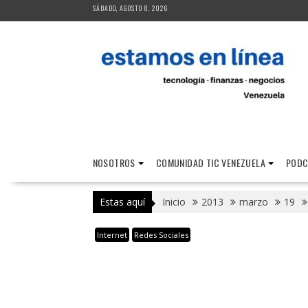
Saltar
SÁBADO, AGOSTO 8, 2026
al
contenido
NOSOTROS
COMUNIDAD TIC VENEZUELA
PODC
Estas aquí
Inicio
2013
marzo
19
Internet
Redes Sociales