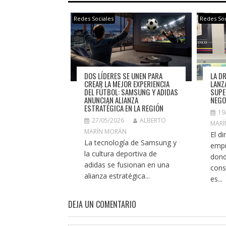
Redes Sociales
Redes Soc
LA D
DOS LÍDERES SE UNEN PARA
LANZ
CREAR LA MEJOR EXPERIENCIA
SUPE
DEL FÚTBOL: SAMSUNG Y ADIDAS
NEGO
ANUNCIAN ALIANZA
ESTRATÉGICA EN LA REGIÓN
19
27/05/2026
ALBERTO
MARÍ
MARÍN MORÁN
El d
La tecnología de Samsung y
empr
la cultura deportiva de
dond
adidas se fusionan en una
cons
alianza estratégica...
es...
DEJA UN COMENTARIO