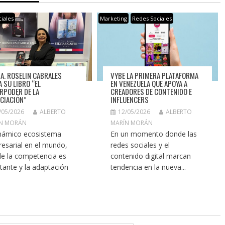
iales
Marketing
Redes Sociales
RA. ROSELIN CABRALES
VYBE LA PRIMERA PLATAFORMA
A SU LIBRO “EL
EN VENEZUELA QUE APOYA A
RPODER DE LA
CREADORES DE CONTENIDO E
CIACIÓN”
INFLUENCERS
/05/2026
ALBERTO
12/05/2026
ALBERTO
N MORÁN
MARÍN MORÁN
inámico ecosistema
En un momento donde las
esarial en el mundo,
redes sociales y el
e la competencia es
contenido digital marcan
tante y la adaptación
tendencia en la nueva...