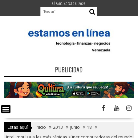
Saltar
SÁBADO, AGOSTO 8, 2026
al
contenido
PUBLICIDAD
Estas aquí
Inicio
2013
junio
18
Intel impulsa a las más rápidas súper computadoras del mundo