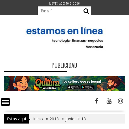
Saltar
JUEVES, AGOSTO 6, 2026
al
contenido
PUBLICIDAD
Estas aquí
Inicio
2013
junio
18