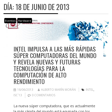
DÍA:
18 DE JUNIO DE 2013
Eventos
Hardware
INTEL IMPULSA A LAS MÁS RÁPIDAS
SÚPER COMPUTADORAS DEL MUNDO
Y REVELA NUEVAS Y FUTURAS
TECNOLOGÍAS PARA LA
COMPUTACIÓN DE ALTO
RENDIMIENTO
18/06/2013
ALBERTO MARÍN MORÁN
INTEL
,
ISC´13
0 COMENTARIOS
La nueva súper computadora, que es actualmente
la más rápida del mundo está equipada con los