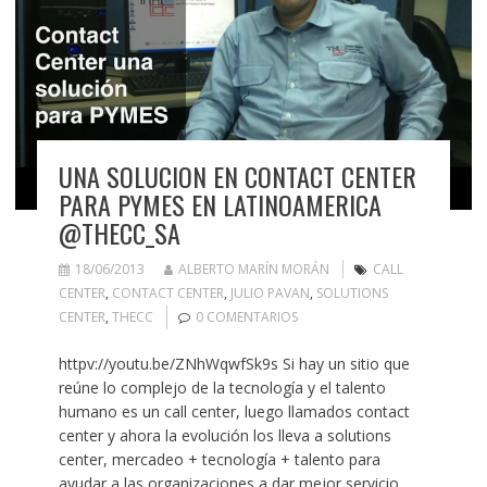
UNA SOLUCION EN CONTACT CENTER
PARA PYMES EN LATINOAMERICA
@THECC_SA
18/06/2013
ALBERTO MARÍN MORÁN
CALL
CENTER
,
CONTACT CENTER
,
JULIO PAVAN
,
SOLUTIONS
CENTER
,
THECC
0 COMENTARIOS
httpv://youtu.be/ZNhWqwfSk9s Si hay un sitio que
reúne lo complejo de la tecnología y el talento
humano es un call center, luego llamados contact
center y ahora la evolución los lleva a solutions
center, mercadeo + tecnología + talento para
ayudar a las organizaciones a dar mejor servicio,