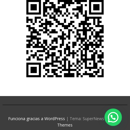
Funciona gracias a WordPress
|
Tema: SuperNews de
Acme
Themes