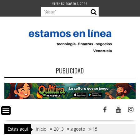
Saltar
VIERNES, AGOSTO 7, 2026
al
contenido
PUBLICIDAD
Estas aquí
Inicio
2013
agosto
15