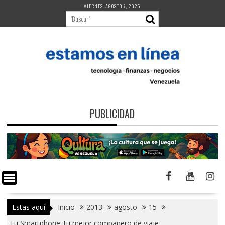
Saltar
VIERNES, AGOSTO 7, 2026
al
contenido
PUBLICIDAD
Estas aquí
Inicio
2013
agosto
15
Tu Smartphone: tu mejor compañero de viaje