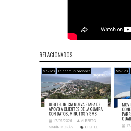
RELACIONADOS
Móviles
Telecomunicaciones
Móviles
DIGITEL INICIA NUEVA ETAPA DE
MOVI
APOYO A CLIENTES DE LA GUAIRA
CONE
CON DATOS, MINUTOS Y SMS
PARR
GUAI
17/07/2026
ALBERTO
17
MARÍN MORÁN
DIGITEL