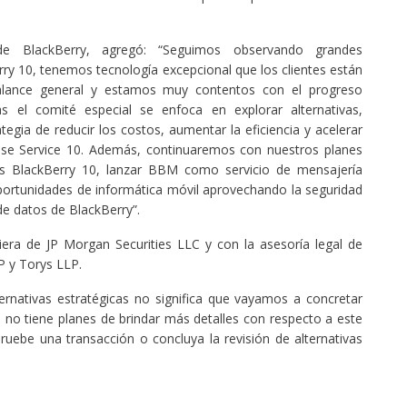
e BlackBerry, agregó: “Seguimos observando grandes
ry 10, tenemos tecnología excepcional que los clientes están
lance general y estamos muy contentos con el progreso
as el comité especial se enfoca en explorar alternativas,
gia de reducir los costos, aumentar la eficiencia y acelerar
ise Service 10. Además, continuaremos con nuestros planes
s BlackBerry 10, lanzar BBM como servicio de mensajería
portunidades de informática móvil aprovechando la seguridad
 de datos de BlackBerry”.
iera de JP Morgan Securities LLC y con la asesoría legal de
P y Torys LLP.
rnativas estratégicas no significa que vayamos a concretar
 no tiene planes de brindar más detalles con respecto a este
pruebe una transacción o concluya la revisión de alternativas