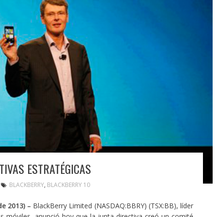
TIVAS ESTRATÉGICAS
BLACKBERRY
,
BLACKBERRY 10
e 2013) –
BlackBerry Limited (NASDAQ:BBRY) (TSX:BB), líder
 móviles, anunció hoy que la junta directiva creó un comité