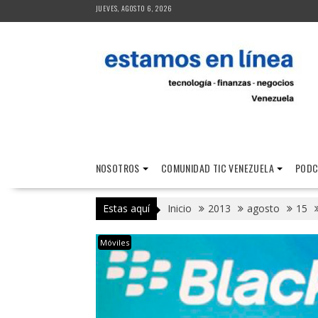
Saltar
JUEVES, AGOSTO 6, 2026
al
contenido
NOSOTROS
COMUNIDAD TIC VENEZUELA
PODC
Estas aquí
Inicio
2013
agosto
15
Móviles