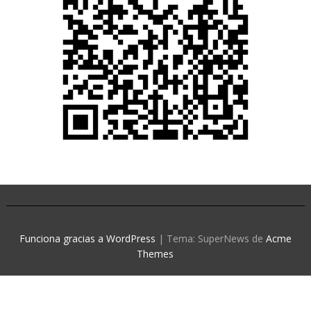
Funciona gracias a WordPress
|
Tema: SuperNews de
Acme
Themes