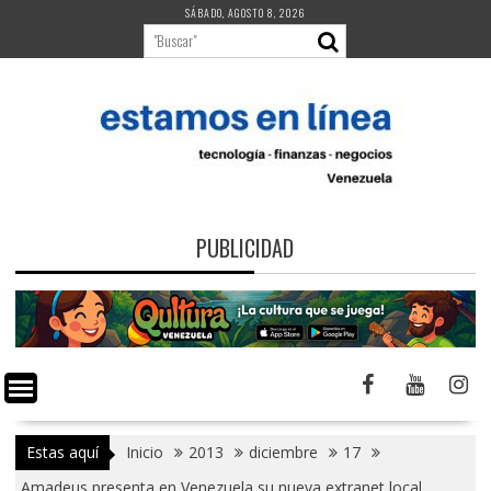
Saltar
SÁBADO, AGOSTO 8, 2026
al
contenido
PUBLICIDAD
Estas aquí
Inicio
2013
diciembre
17
Amadeus presenta en Venezuela su nueva extranet local,