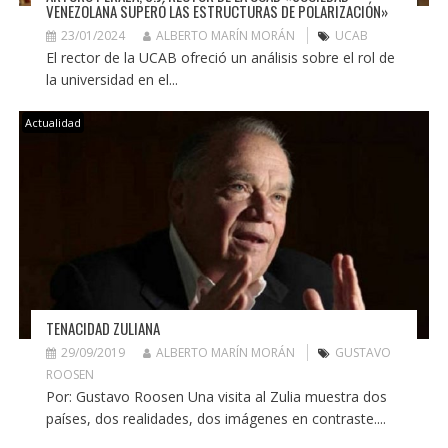
VENEZOLANA SUPERÓ LAS ESTRUCTURAS DE POLARIZACIÓN»
23/01/2024
ALBERTO MARÍN MORÁN
UCAB
El rector de la UCAB ofreció un análisis sobre el rol de
la universidad en el...
Actualidad
TENACIDAD ZULIANA
29/09/2019
ALBERTO MARÍN MORÁN
GUSTAVO
ROOSEN
Por: Gustavo Roosen Una visita al Zulia muestra dos
países, dos realidades, dos imágenes en contraste....