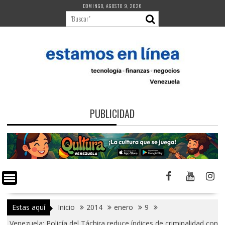
Saltar
DOMINGO, AGOSTO 9, 2026
al
contenido
PUBLICIDAD
Estas aquí
Inicio
2014
enero
9
Venezuela: Policía del Táchira reduce índices de criminalidad con