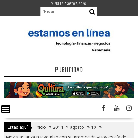
Saltar
VIERNES, AGOSTO 7, 2026
al
contenido
PUBLICIDAD
Estas aquí
Inicio
2014
agosto
10
Movistar lanza nuevo plan con su promoción «Hoy es día de