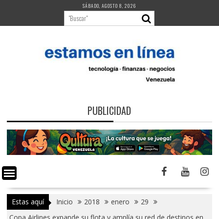
Saltar
SÁBADO, AGOSTO 8, 2026
al
contenido
PUBLICIDAD
Estas aquí
Inicio
2018
enero
29
Copa Airlines expande su flota y amplía su red de destinos en