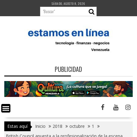
Saltar
SÁBADO, AGOSTO 8, 2026
al
contenido
PUBLICIDAD
Estas aquí
Inicio
2018
octubre
1
British Council apuesta a la profesionalización de la escena