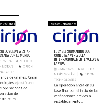
nicaciones
Telecomunicaciones
ZUELA VUELVE A ESTAR
EL CABLE SUBMARINO QUE
CTADA CON EL MUNDO
CONECTA A VENEZUELA
INTERNACIONALMENTE VUELVE A
/07/2026
ALBERTO
LA VIDA
N MORÁN
CIRION
23/07/2026
ALBERTO
NOLOGIES
MARÍN MORÁN
CIRION
enos de un mes, Cirion
TECHNOLOGIES
nologies ejecutó una
La operación entra en su
as operaciones de
fase final con el inicio de las
peración de
verificaciones previas al
estructura...
restablecimiento...