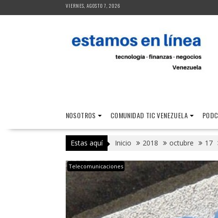
Saltar
VIERNES, AGOSTO 7, 2026
al
contenido
NOSOTROS
COMUNIDAD TIC VENEZUELA
PODC
Estas aquí
Inicio
2018
octubre
17
Telecomunicaciones