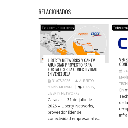
RELACIONADOS
Telecomunicaciones
Telecomu
VENE
LIBERTY NETWORKS Y CANTV
CONE
ANUNCIAN PROYECTO PARA
FORTALECER LA CONECTIVIDAD
24
EN VENEZUELA
MARÍ
31/07/2026
ALBERTO
TECH
MARÍN MORÁN
CANTV
,
En m
LIBERTY NETWORKS
Tech
Caracas – 31 de julio de
de l
2026 – Liberty Networks,
recu
proveedor líder de
infra
conectividad empresarial e...