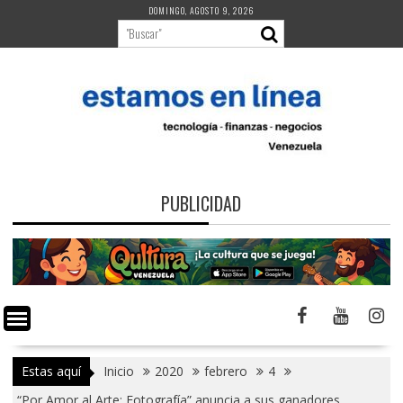
Saltar
DOMINGO, AGOSTO 9, 2026
al
contenido
PUBLICIDAD
Estas aquí
Inicio
2020
febrero
4
“Por Amor al Arte: Fotografía” anuncia a sus ganadores