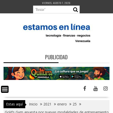
Saltar
VIERNES, AGOSTO 7, 2026
al
contenido
PUBLICIDAD
Estas aquí
Inicio
2021
enero
25
Gold’s Gym apuesta por nuevas modalidades de entrenamiento