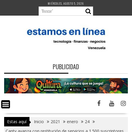
Saltar
MIÉRCOLES, AGOSTO 5, 2026
al
contenido
PUBLICIDAD
Estas aquí
Inicio
2021
enero
24
Cantv avanza con restitución de servicios a 1.500 suscriptores