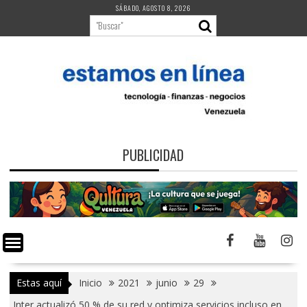
Saltar
SÁBADO, AGOSTO 8, 2026
al
contenido
PUBLICIDAD
Estas aquí
Inicio
2021
junio
29
Inter actualizó 50 % de su red y optimiza servicios incluso en