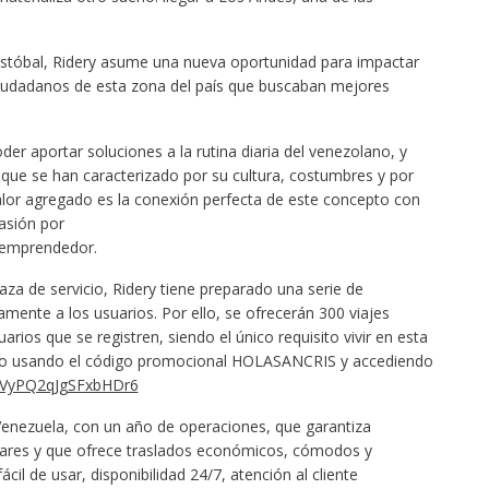
ristóbal, Ridery asume una nueva oportunidad para impactar
 ciudadanos de esta zona del país que buscaban mejores
r aportar soluciones a la rutina diaria del venezolano, y
que se han caracterizado por su cultura, costumbres y por
 valor agregado es la conexión perfecta de este concepto con
asión por
u emprendedor.
laza de servicio, Ridery tiene preparado una serie de
ente a los usuarios. Por ello, se ofrecerán 300 viajes
rios que se registren, siendo el único requisito vivir en esta
quio usando el código promocional HOLASANCRIS y accediendo
/dVyPQ2qJgSFxbHDr6
Venezuela, con un año de operaciones, que garantiza
dares y que ofrece traslados económicos, cómodos y
il de usar, disponibilidad 24/7, atención al cliente