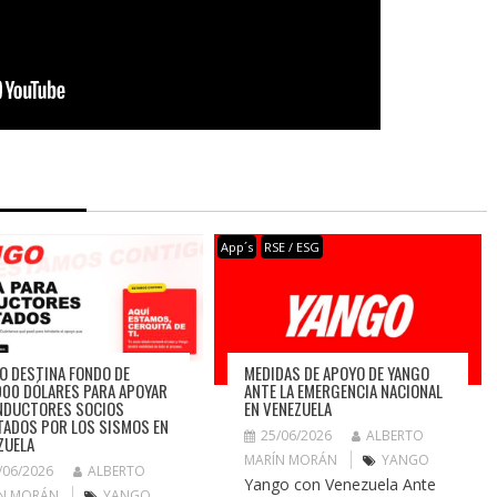
App´s
RSE / ESG
O DESTINA FONDO DE
MEDIDAS DE APOYO DE YANGO
000 DÓLARES PARA APOYAR
ANTE LA EMERGENCIA NACIONAL
NDUCTORES SOCIOS
EN VENEZUELA
TADOS POR LOS SISMOS EN
25/06/2026
ALBERTO
ZUELA
MARÍN MORÁN
YANGO
/06/2026
ALBERTO
Yango con Venezuela Ante
N MORÁN
YANGO