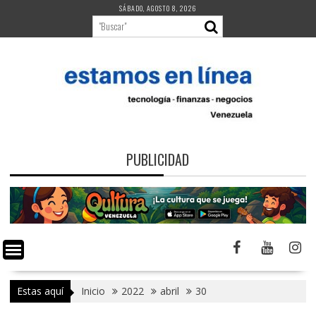
Saltar
SÁBADO, AGOSTO 8, 2026
al
contenido
PUBLICIDAD
Estas aquí
Inicio
2022
abril
30