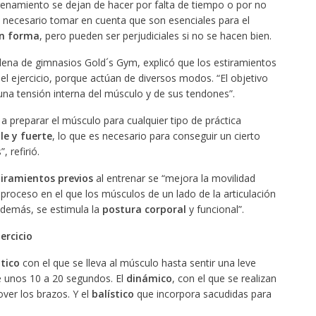
renamiento se dejan de hacer por falta de tiempo o por no
 necesario tomar en cuenta que son esenciales para el
n forma
, pero pueden ser perjudiciales si no se hacen bien.
dena de gimnasios Gold´s Gym, explicó que los estiramientos
l ejercicio, porque actúan de diversos modos. “El objetivo
una tensión interna del músculo y de sus tendones”.
a preparar el músculo para cualquier tipo de práctica
ble y fuerte
, lo que es necesario para conseguir un cierto
 refirió.
tiramientos previos
al entrenar se “mejora la movilidad
a- proceso en el que los músculos de un lado de la articulación
 Además, se estimula la
postura corporal
y funcional”.
ercicio
tico
con el que se lleva al músculo hasta sentir una leve
e unos 10 a 20 segundos. El
dinámico
, con el que se realizan
er los brazos. Y el
balístico
que incorpora sacudidas para