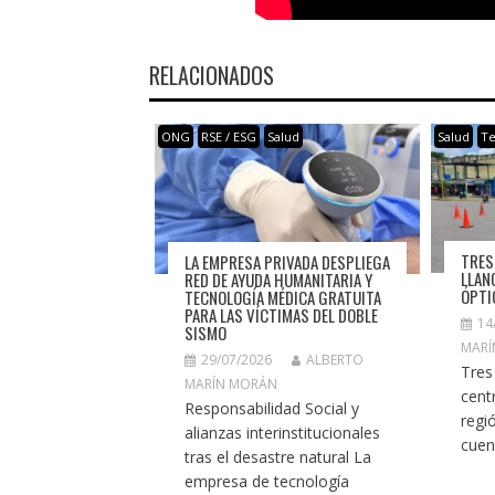
RELACIONADOS
ONG
RSE / ESG
Salud
Salud
Te
TRES
LA EMPRESA PRIVADA DESPLIEGA
LLAN
RED DE AYUDA HUMANITARIA Y
ÓPTI
TECNOLOGÍA MÉDICA GRATUITA
PARA LAS VÍCTIMAS DEL DOBLE
14
SISMO
MARÍ
29/07/2026
ALBERTO
Tres
MARÍN MORÁN
cent
Responsabilidad Social y
regi
alianzas interinstitucionales
cuen
tras el desastre natural La
empresa de tecnología