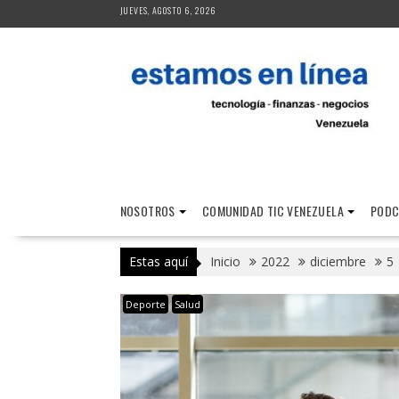
Saltar
JUEVES, AGOSTO 6, 2026
al
contenido
NOSOTROS
COMUNIDAD TIC VENEZUELA
PODC
Estas aquí
Inicio
2022
diciembre
5
Deporte
Salud