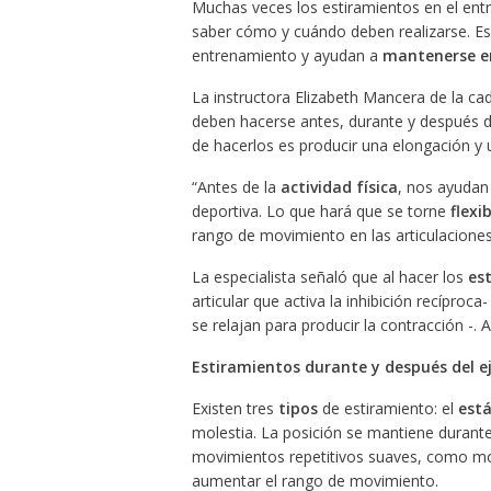
Muchas veces los estiramientos en el ent
saber cómo y cuándo deben realizarse. Es
entrenamiento y ayudan a
mantenerse e
La instructora Elizabeth Mancera de la ca
deben hacerse antes, durante y después de
de hacerlos es producir una elongación y 
“Antes de la
actividad física
, nos ayudan 
deportiva. Lo que hará que se torne
flexi
rango de movimiento en las articulaciones”,
La especialista señaló que al hacer los
es
articular que activa la inhibición recíproc
se relajan para producir la contracción -.
Estiramientos durante y después del ej
Existen tres
tipos
de estiramiento: el
está
molestia. La posición se mantiene durant
movimientos repetitivos suaves, como mov
aumentar el rango de movimiento.