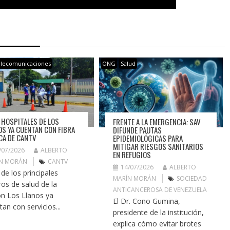
lecomunicaciones
ONG
Salud
 HOSPITALES DE LOS
FRENTE A LA EMERGENCIA: SAV
OS YA CUENTAN CON FIBRA
DIFUNDE PAUTAS
CA DE CANTV
EPIDEMIOLÓGICAS PARA
MITIGAR RIESGOS SANITARIOS
/07/2026
ALBERTO
EN REFUGIOS
N MORÁN
CANTV
14/07/2026
ALBERTO
 de los principales
MARÍN MORÁN
SOCIEDAD
ros de salud de la
ANTICANCEROSA DE VENEZUELA
ón Los Llanos ya
El Dr. Cono Gumina,
tan con servicios...
presidente de la institución,
explica cómo evitar brotes