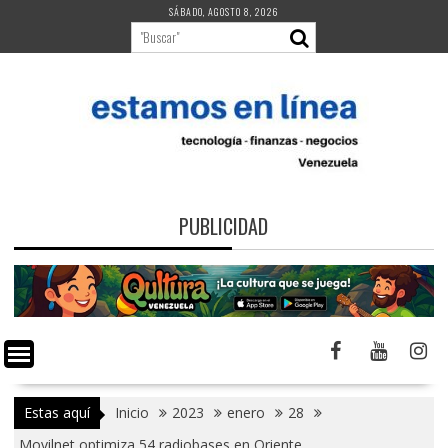
Saltar
SÁBADO, AGOSTO 8, 2026
al
contenido
PUBLICIDAD
Estas aquí
Inicio
2023
enero
28
Movilnet optimiza 54 radiobases en Oriente