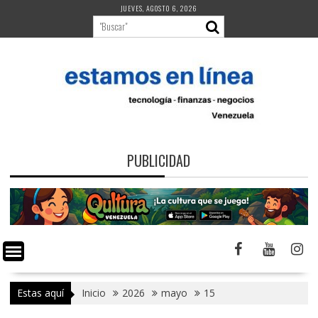
Saltar
JUEVES, AGOSTO 6, 2026
al
contenido
PUBLICIDAD
Estas aquí
Inicio
2026
mayo
15