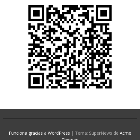
Funciona gracias a WordPress
|
Tema: SuperNews de
Acme
Themes