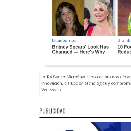
NAVEGACIÓN
R4 Banco Microfinanciero celebra dos déca
DE
innovación, disrupción tecnológica y comprom
ENTRADAS
Venezuela
PUBLICIDAD