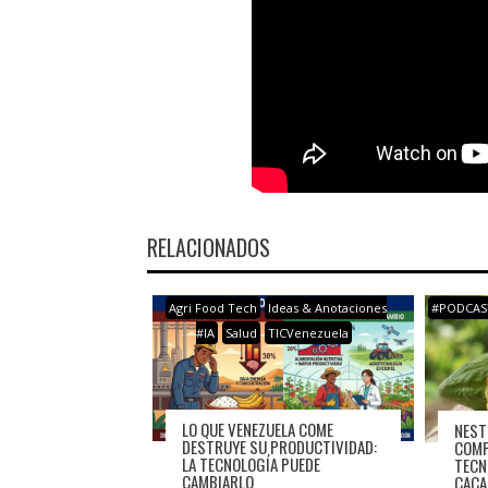
RELACIONADOS
Agri Food Tech
Ideas & Anotaciones
#PODCAS
#IA
Salud
TICVenezuela
LO QUE VENEZUELA COME
NEST
DESTRUYE SU PRODUCTIVIDAD:
COMP
LA TECNOLOGÍA PUEDE
TECN
CAMBIARLO
CACA