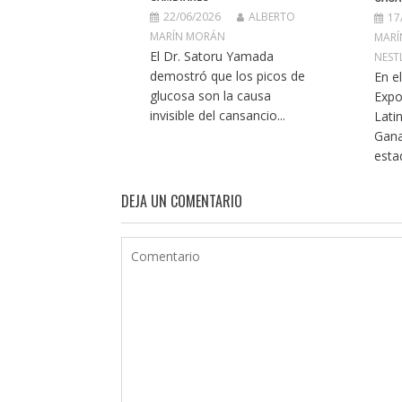
22/06/2026
ALBERTO
17
MARÍN MORÁN
MARÍ
El Dr. Satoru Yamada
NEST
demostró que los picos de
En e
glucosa son la causa
Exp
invisible del cansancio...
Lati
Gana
esta
DEJA UN COMENTARIO