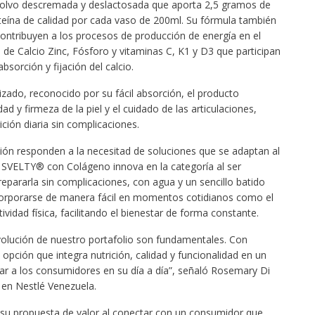
olvo descremada y deslactosada que aporta 2,5 gramos de
teína de calidad por cada vaso de 200ml. Su fórmula también
ontribuyen a los procesos de producción de energía en el
de Calcio Zinc, Fósforo y vitaminas C, K1 y D3 que participan
sorción y fijación del calcio.
izado, reconocido por su fácil absorción, el producto
ad y firmeza de la piel y el cuidado de las articulaciones,
ición diaria sin complicaciones.
ración responden a la necesitad de soluciones que se adaptan al
 SVELTY® con Colágeno innova en la categoría al ser
epararla sin complicaciones, con agua y un sencillo batido
corporarse de manera fácil en momentos cotidianos como el
vidad física, facilitando el bienestar de forma constante.
volución de nuestro portafolio son fundamentales. Con
ión que integra nutrición, calidad y funcionalidad en un
r a los consumidores en su día a día”, señaló Rosemary Di
 en Nestlé Venezuela.
su propuesta de valor al conectar con un consumidor que