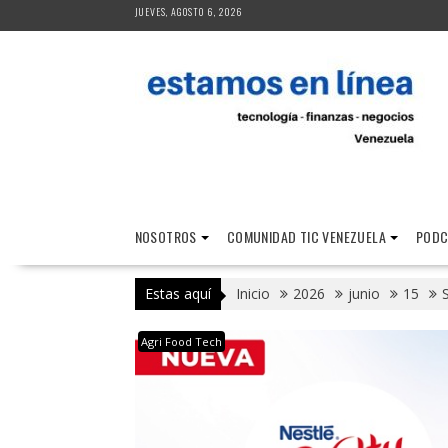
Saltar
JUEVES, AGOSTO 6, 2026
al
contenido
NOSOTROS
COMUNIDAD TIC VENEZUELA
PODC
Estas aquí
Inicio
2026
junio
15
Agri Food Tech