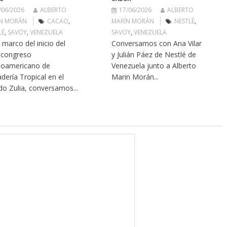
/06/2026
ALBERTO
17/06/2026
ALBERTO
N MORÁN
CACAO
,
MARÍN MORÁN
NESTLÉ
,
LÉ
,
SAVOY
,
VENEZUELA
SAVOY
,
VENEZUELA
l marco del inicio del
Conversamos con Ana Vilar
ocongreso
y Julián Páez de Nestlé de
noamericano de
Venezuela junto a Alberto
dería Tropical en el
Marin Morán...
do Zulia, conversamos...