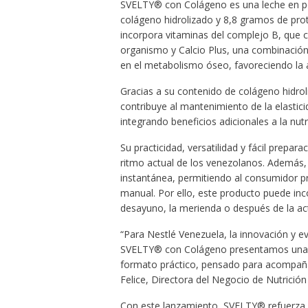
SVELTY® con Colágeno es una leche en p
colágeno hidrolizado y 8,8 gramos de pro
incorpora vitaminas del complejo B, que c
organismo y Calcio Plus, una combinación 
en el metabolismo óseo, favoreciendo la ab
Gracias a su contenido de colágeno hidrol
contribuye al mantenimiento de la elasticid
integrando beneficios adicionales a la nutr
Su practicidad, versatilidad y fácil prepa
ritmo actual de los venezolanos. Además,
instantánea, permitiendo al consumidor pr
manual. Por ello, este producto puede in
desayuno, la merienda o después de la acti
“Para Nestlé Venezuela, la innovación y e
SVELTY® con Colágeno presentamos una opc
formato práctico, pensado para acompaña
Felice, Directora del Negocio de Nutrición
Con este lanzamiento, SVELTY® refuerza 