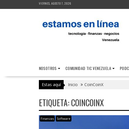
Saltar
VIERNES, AGOSTO 7, 2026
al
contenido
NOSOTROS
COMUNIDAD TIC VENEZUELA
PODC
Estas aquí
Inicio
CoinCoinX
ETIQUETA:
COINCOINX
Finanzas
Software