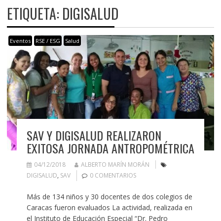
ETIQUETA:
DIGISALUD
Eventos
RSE / ESG
Salud
SAV Y DIGISALUD REALIZARON
EXITOSA JORNADA ANTROPOMÉTRICA
04/12/2018
ALBERTO MARÍN MORÁN
DIGISALUD
,
SAV
0 COMENTARIOS
Más de 134 niños y 30 docentes de dos colegios de
Caracas fueron evaluados La actividad, realizada en
el Instituto de Educación Especial “Dr. Pedro