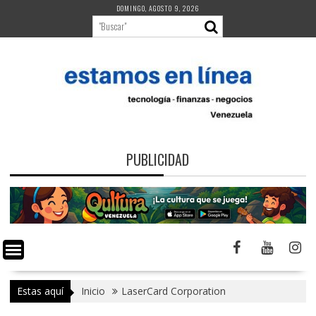
Saltar
DOMINGO, AGOSTO 9, 2026
al
contenido
PUBLICIDAD
Estas aquí
Inicio
LaserCard Corporation