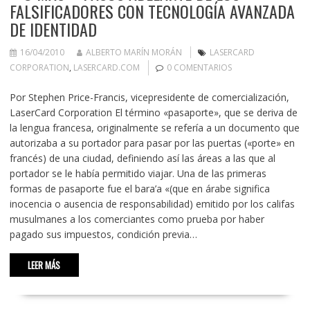
FALSIFICADORES CON TECNOLOGÍA AVANZADA
DE IDENTIDAD
16/04/2010
ALBERTO MARÍN MORÁN
LASERCARD
CORPORATION
,
LASERCARD.COM
0 COMENTARIOS
Por Stephen Price-Francis, vicepresidente de comercialización,
LaserCard Corporation El término «pasaporte», que se deriva de
la lengua francesa, originalmente se refería a un documento que
autorizaba a su portador para pasar por las puertas («porte» en
francés) de una ciudad, definiendo así las áreas a las que al
portador se le había permitido viajar. Una de las primeras
formas de pasaporte fue el bara’a «(que en árabe significa
inocencia o ausencia de responsabilidad) emitido por los califas
musulmanes a los comerciantes como prueba por haber
pagado sus impuestos, condición previa…
LEER MÁS