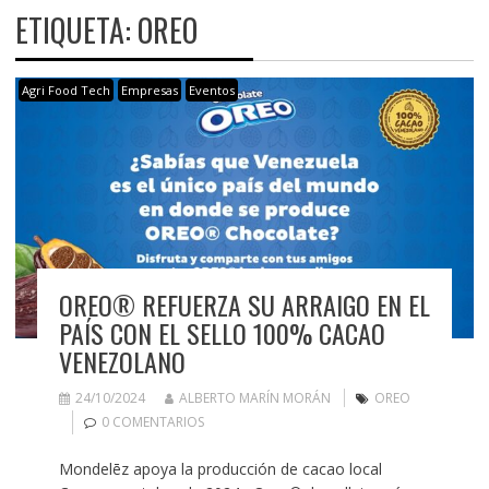
ETIQUETA:
OREO
Agri Food Tech
Empresas
Eventos
OREO® REFUERZA SU ARRAIGO EN EL
PAÍS CON EL SELLO 100% CACAO
VENEZOLANO
24/10/2024
ALBERTO MARÍN MORÁN
OREO
0 COMENTARIOS
Mondelēz apoya la producción de cacao local