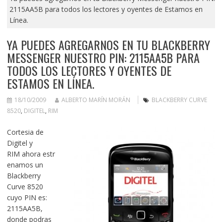
2115AA5B para todos los lectores y oyentes de Estamos en
Línea.
YA PUEDES AGREGARNOS EN TU BLACKBERRY
MESSENGER NUESTRO PIN: 2115AA5B PARA
TODOS LOS LECTORES Y OYENTES DE
ESTAMOS EN LÍNEA.
18/10/2009
ALBERTO MARÍN MORÁN
BLACKBERRY CURVE
8520
,
DIGITEL
,
RIM
Cortesia de
Digitel y
RIM ahora estr
enamos un
Blackberry
Curve 8520
cuyo PIN es:
2115AA5B,
donde podras