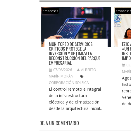
Empresas
Empresa
MONITOREO DE SERVICIOS
EZIO 
CRÍTICOS PROTEGE LA
«UN 
INVERSIÓN Y OPTIMIZA LA
INST
RECONSTRUCCIÓN DEL PARQUE
IMPO
EMPRESARIAL
03
07/08/2026
ALBERTO
MARÍ
MARÍN MORÁN
Agos
CORPORACIÓN SOLSICA
histó
El control remoto e integral
repr
de la infraestructura
Vene
eléctrica y de climatización
de de
desde la arquitectura inicial...
DEJA UN COMENTARIO