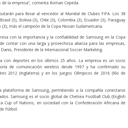
es de la empresa”, comenta Roman Cepeda.
putarán para llevar al vencedor al Mundial de Clubes FIFA. Los 38
rasil (5), Bolivia (3), Chile (3), Colombia (3), Ecuador (3), Paraguay
ico (3), más el campeón de la Copa Nissan Sudamericana.
resa con la importancia y la confiabilidad de Samsung en la Copa
de contar con una larga y provechosa alianza para las empresas,
a Danis, Presidente de la Internacional Soccer Marketing.
a con deportes en los últimos 25 años. La empresa es un socio
goría de comunicación wireless desde 1997 y ha confirmado su
dres 2012 (Inglaterra) y en los Juegos Olímpicos de 2016 (Río de
 la plataforma de Samsung, permitiendo a la compañía conectarse
os. Samsung es el socio global de Chelsea Football Club (English
ca Cup of Nations, en sociedad con la Confederación Africana de
de Fútbol.