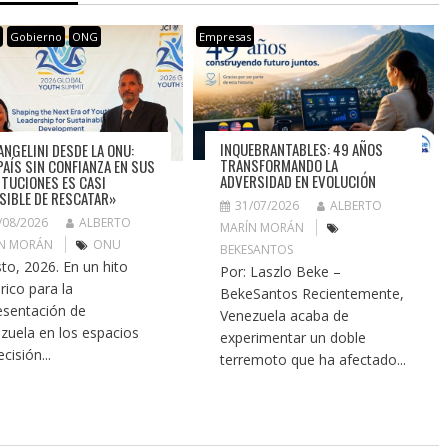
s
Gobierno
ONG
Empresas
INQUEBRANTABLES: 49 AÑOS
ANGELINI DESDE LA ONU:
TRANSFORMANDO LA
PAÍS SIN CONFIANZA EN SUS
ADVERSIDAD EN EVOLUCIÓN
ITUCIONES ES CASI
SIBLE DE RESCATAR»
31/07/2026
ALBERTO
/08/2026
ALBERTO
MARÍN MORÁN
N MORÁN
ONU
BEKESANTOS
to, 2026. En un hito
Por: Laszlo Beke –
rico para la
BekeSantos Recientemente,
esentación de
Venezuela acaba de
zuela en los espacios
experimentar un doble
cisión...
terremoto que ha afectado...