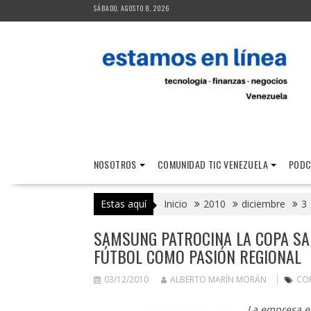
Saltar
SÁBADO, AGOSTO 8, 2026
al
contenido
NOSOTROS
COMUNIDAD TIC VENEZUELA
PODC
Estas aquí
Inicio
2010
diciembre
3
SAMSUNG PATROCINA LA COPA SAN
FÚTBOL COMO PASIÓN REGIONAL
03/12/2010
ALBERTO MARÍN MORÁN
COP
La empresa es