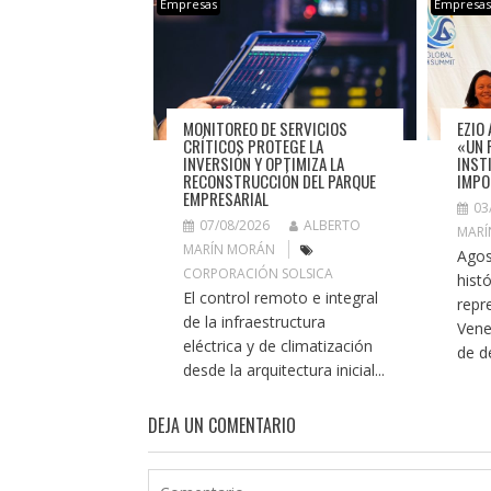
Empresas
Empresa
MONITOREO DE SERVICIOS
EZIO 
CRÍTICOS PROTEGE LA
«UN 
INVERSIÓN Y OPTIMIZA LA
INST
RECONSTRUCCIÓN DEL PARQUE
IMPO
EMPRESARIAL
03
07/08/2026
ALBERTO
MARÍ
MARÍN MORÁN
Agos
CORPORACIÓN SOLSICA
histó
El control remoto e integral
repr
de la infraestructura
Vene
eléctrica y de climatización
de de
desde la arquitectura inicial...
DEJA UN COMENTARIO