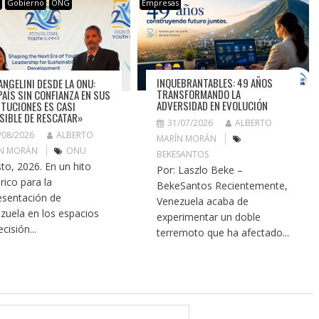
s
Gobierno
ONG
Empresas
INQUEBRANTABLES: 49 AÑOS
ANGELINI DESDE LA ONU:
TRANSFORMANDO LA
PAÍS SIN CONFIANZA EN SUS
ADVERSIDAD EN EVOLUCIÓN
ITUCIONES ES CASI
SIBLE DE RESCATAR»
31/07/2026
ALBERTO
/08/2026
ALBERTO
MARÍN MORÁN
N MORÁN
ONU
BEKESANTOS
to, 2026. En un hito
Por: Laszlo Beke –
rico para la
BekeSantos Recientemente,
esentación de
Venezuela acaba de
zuela en los espacios
experimentar un doble
cisión...
terremoto que ha afectado...