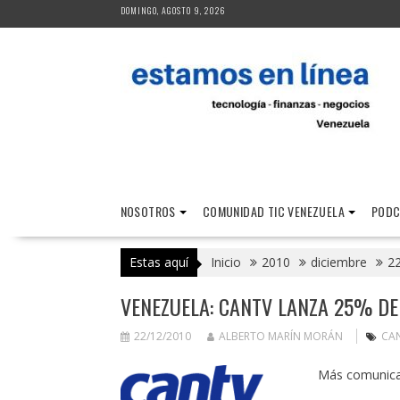
Saltar
DOMINGO, AGOSTO 9, 2026
al
contenido
NOSOTROS
COMUNIDAD TIC VENEZUELA
PODC
Estas aquí
Inicio
2010
diciembre
2
VENEZUELA: CANTV LANZA 25% D
22/12/2010
ALBERTO MARÍN MORÁN
CA
Más comunicac