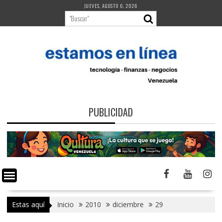
Saltar
JUEVES, AGOSTO 6, 2026
al
contenido
PUBLICIDAD
Estas aquí
Inicio
2010
diciembre
29