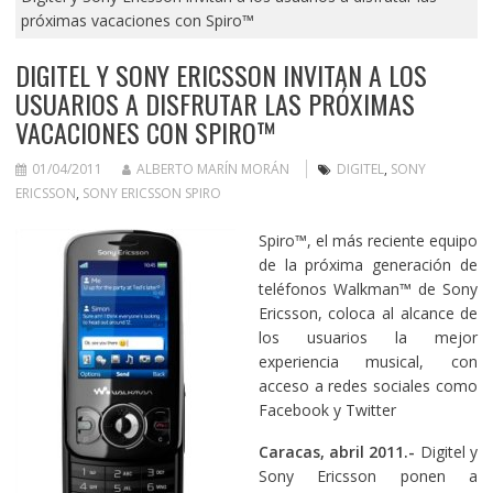
próximas vacaciones con Spiro™
DIGITEL Y SONY ERICSSON INVITAN A LOS
USUARIOS A DISFRUTAR LAS PRÓXIMAS
VACACIONES CON SPIRO™
01/04/2011
ALBERTO MARÍN MORÁN
DIGITEL
,
SONY
ERICSSON
,
SONY ERICSSON SPIRO
Spiro™, el más reciente equipo
de la próxima generación de
teléfonos Walkman™ de Sony
Ericsson, coloca al alcance de
los usuarios la mejor
experiencia musical, con
acceso a redes sociales como
Facebook y Twitter
Caracas, abril 2011.-
Digitel y
Sony Ericsson ponen a