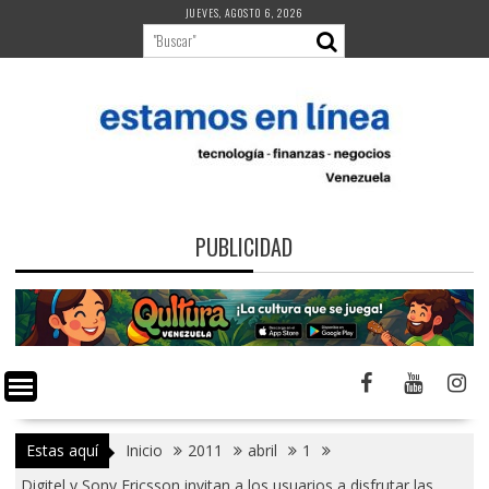
Saltar
JUEVES, AGOSTO 6, 2026
al
contenido
PUBLICIDAD
Estas aquí
Inicio
2011
abril
1
Digitel y Sony Ericsson invitan a los usuarios a disfrutar las