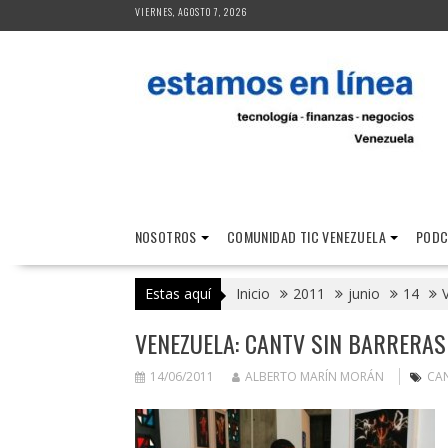
Saltar
VIERNES, AGOSTO 7, 2026
al
contenido
NOSOTROS
COMUNIDAD TIC VENEZUELA
PODC
Estas aquí
Inicio
2011
junio
14
VENEZUELA: CANTV SIN BARRERAS
14/06/2011
ALBERTO MARÍN MORÁN
CA