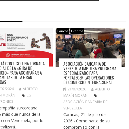
Bancos
Eventos
STÁ CONTIGO: UNA JORNADA
ASOCIACIÓN BANCARIA DE
CIAL DE LA «GIRA DE
VENEZUELA IMPULSA PROGRAMA
ICIO» PARA ACOMPAÑAR A
ESPECIALIZADO PARA
FAMILIAS DE LA GRAN
FORTALECER LAS OPERACIONES
CAS
DE COMERCIO INTERNACIONAL
/07/2026
ALBERTO
21/07/2026
ALBERTO
N MORÁN
LG
MARÍN MORÁN
TRONICS
ASOCIACIÓN BANCARIA DE
ompañía surcoreana
VENEZUELA
e más que nunca de la
Caracas, 21 de julio de
 con Venezuela, por lo
2026.- Como parte de su
ealizará...
compromiso con la