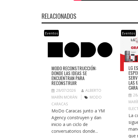
RELACIONADOS
Eventos
Eventos
LG E
MODO RECONSTRUCCIÓN:
ESPE
DONDE LAS IDEAS SE
SERV
ENCUENTRAN PARA
LAS 
RECONSTRUIR
CARA
28/07/2026
ALBERTO
28
MARÍN MORÁN
MODO
MARÍ
CARACAS
ELEC
MoDo Caracas junto a YM
La c
Agency construyen y dan
sigu
inicio a un ciclo de
mano
conversatorios donde...
que r