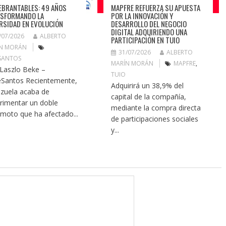
EBRANTABLES: 49 AÑOS
MAPFRE REFUERZA SU APUESTA
SFORMANDO LA
POR LA INNOVACIÓN Y
RSIDAD EN EVOLUCIÓN
DESARROLLO DEL NEGOCIO
DIGITAL ADQUIRIENDO UNA
/07/2026
ALBERTO
PARTICIPACIÓN EN TUIO
N MORÁN
31/07/2026
ALBERTO
SANTOS
MARÍN MORÁN
MAPFRE
,
 Laszlo Beke –
TUIO
Santos Recientemente,
Adquirirá un 38,9% del
zuela acaba de
capital de la compañía,
rimentar un doble
mediante la compra directa
emoto que ha afectado...
de participaciones sociales
y...