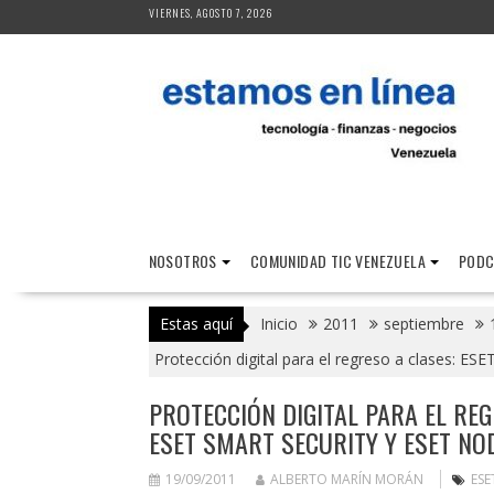
Saltar
VIERNES, AGOSTO 7, 2026
al
contenido
NOSOTROS
COMUNIDAD TIC VENEZUELA
PODC
Estas aquí
Inicio
2011
septiembre
Protección digital para el regreso a clases: E
PROTECCIÓN DIGITAL PARA EL REG
ESET SMART SECURITY Y ESET NO
19/09/2011
ALBERTO MARÍN MORÁN
ESE