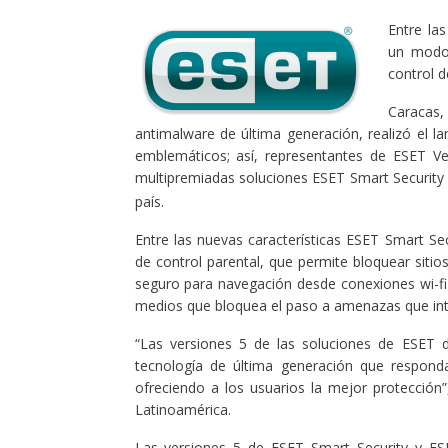
Entre las
un modo 
control 
Caracas,
antimalware de última generación, realizó el 
emblemáticos; así, representantes de ESET Ven
multipremiadas soluciones ESET Smart Security 
país.
Entre las nuevas características ESET Smart S
de control parental, que permite bloquear sit
seguro para navegación desde conexiones wi-fi 
medios que bloquea el paso a amenazas que inte
“Las versiones 5 de las soluciones de ESET 
tecnología de última generación que respond
ofreciendo a los usuarios la mejor protección
Latinoamérica.
Las versiones 5 de ESET Smart Security y ESE