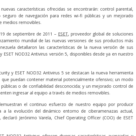
 nuevas características ofrecidas se encontrarán: control parental,
seguro de navegación para redes wi-fi públicas y un mejorado
de medios removibles.
 19 de septiembre de 2011 –
ESET
, proveedor global de soluciones
lanzamiento mundial de las nuevas versiones de sus productos más
ezuela detallaron las características de la nueva versión de sus
y ESET NOD32 Antivirus versión 5, disponibles desde ya en nuestro
ecurity y ESET NOD32 Antivirus 5 se destacan la nueva herramienta
ios que puedan contener material potencialmente ofensivo; un modo
públicas o de confiabilidad desconocida; y un mejorado control de
nten ingresar al equipo a través de medios removibles.
demuestran el continuo esfuerzo de nuestro equipo por producir
a a la evolución del dinámico entorno de ciberamenazas actual,
”, declaró Jerónimo Varela, Chief Operating Officer (COO) de ESET
T NOD32 Antivirus ofrecen diversas características avanzadas y