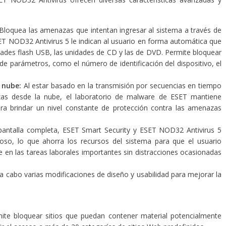
Bloquea las amenazas que intentan ingresar al sistema a través de
ET NOD32 Antivirus 5 le indican al usuario en forma automática que
dades flash USB, las unidades de CD y las de DVD. Permite bloquear
e parámetros, como el número de identificación del dispositivo, el
a nube:
Al estar basado en la transmisión por secuencias en tiempo
zas desde la nube, el laboratorio de malware de ESET mantiene
ara brindar un nivel constante de protección contra las amenazas
n pantalla completa, ESET Smart Security y ESET NOD32 Antivirus 5
so, lo que ahorra los recursos del sistema para que el usuario
e en las tareas laborales importantes sin distracciones ocasionadas
 a cabo varias modificaciones de diseño y usabilidad para mejorar la
mite bloquear sitios que puedan contener material potencialmente