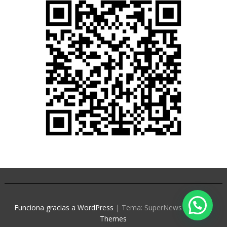
Funciona gracias a WordPress
|
Tema: SuperNews de
Acme
Themes