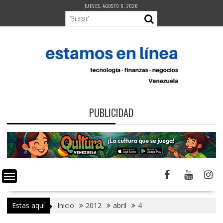
Saltar
JUEVES, AGOSTO 6, 2026
al
contenido
PUBLICIDAD
Estas aquí
Inicio
2012
abril
4