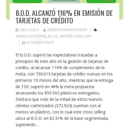
B.O.D. ALCANZÓ 116% EN EMISIÓN DE
TARJETAS DE CRÉDITO
28/11/2014
ALBERTO MARÍN MORÁN
AMERICAN EXPRESS
,
B.O.D.
,
MASTER CARD
,
VISA
0 COMENTARIOS
El B.O.D. superó las expectativas trazadas a
principios de este año en la gestión de tarjetas de
crédito, al alcanzar 116% de cumplimiento de la
meta, con 730.613 tarjetas de crédito nuevas en los
primeros 10 meses del año, mientras que la entrega
de TDC superó en 46% la meta propuesta
alcanzando los 859.502 plásticos entregados.
Destaca que más de la mitad de estos nuevos
clientes carterizados (372.924) cuentan con al
menos un plástico, con lo cual este cross selling
ubica al B.O.D. en 82.31% de la base segmentada,
superando…