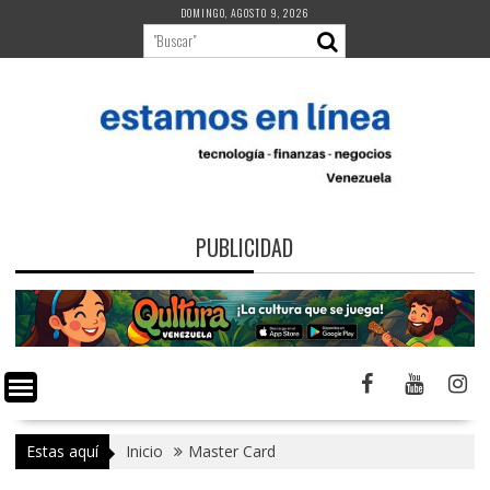
Saltar
DOMINGO, AGOSTO 9, 2026
al
contenido
PUBLICIDAD
Estas aquí
Inicio
Master Card