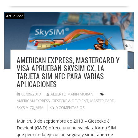
Actualidad
AMERICAN EXPRESS, MASTERCARD Y
VISA APRUEBAN SKYSIM CX, LA
TARJETA SIM NFC PARA VARIAS
APLICACIONES
03/09/2013
ALBERTO MARÍN MORÁN
AMERICAN EXPRESS
,
GIESECKE & DEVRIENT
,
MASTER CARD
,
SKYSIM CX
,
VISA
0 COMENTARIOS
Múnich, 3 de septiembre de 2013 – Giesecke &
Devrient (G&D) ofrece una nueva plataforma SIM
que permite la ejecución segura y simultánea de