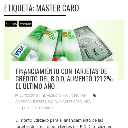
ETIQUETA:
MASTER CARD
Bancos
Eventos
FINANCIAMIENTO CON TARJETAS DE
CRÉDITO DEL B.O.D. AUMENTÓ 121,2%
EL ÚLTIMO AÑO
25/02/2015
ALBERTO MARÍN MORÁN
AMERICAN EXPRESS
,
B.O.D.
,
MASTER CARD
,
VISA
0 COMENTARIOS
El monto utilizado para el financiamiento de las
tarjetas de crédito por clientes del B.O.D. totalizó en