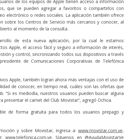
usuarios de los equipos de Apple tienen acceso a información
ios, que se pueden agregar a favoritos o compartirlos con
eo electrónico o redes sociales. La aplicación también ofrece
 sobre los Centros de Servicio más cercanos y conocer, al
bierto al momento de la consulta.
rollo de esta nueva aplicación, por la cual le estamos
tos Apple, el acceso fácil y seguro a información de interés,
stión y control, sincronizando todos sus dispositivos a través
epresidente de Comunicaciones Corporativas de Telefónica
tivos Apple, también logran ahora más ventajas con el uso de
ibilidad de conocer, en tiempo real, cuáles son las ofertas que
ub. “Si es mediodía, nuestros usuarios pueden buscar alguna
a presentar el carnet del Club Movistar”, agregó Ochoa.
ible de forma gratuita para todos los usuarios prepago y
moción y sobre Movistar, ingresa a:
www.movistar.com.ve
.
or:
www.telefonica.com.ve
. Síguenos en @AyudaMovistarVe