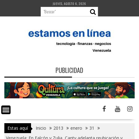
Saltar
JUEVES, AGOSTO 6, 2026
al
contenido
PUBLICIDAD
Estas aquí
Inicio
2013
enero
31
Venezuela: En Falcón y Zulia, Cantv adelanta reubicación y