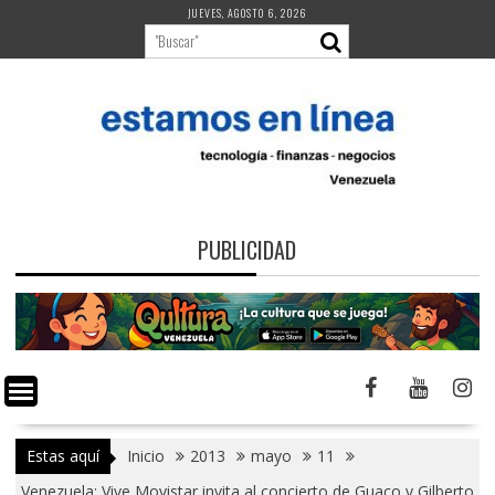
Saltar
JUEVES, AGOSTO 6, 2026
al
contenido
PUBLICIDAD
Estas aquí
Inicio
2013
mayo
11
Venezuela: Vive Movistar invita al concierto de Guaco y Gilberto