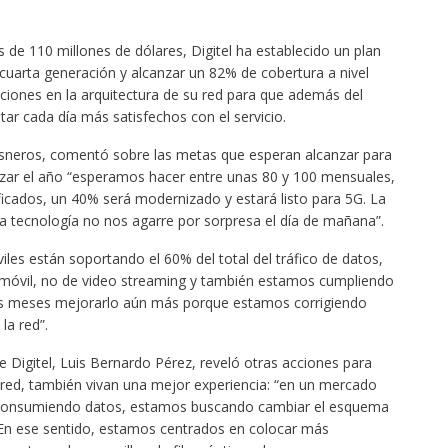
 de 110 millones de dólares, Digitel ha establecido un plan
 cuarta generación y alcanzar un 82% de cobertura a nivel
cciones en la arquitectura de su red para que además del
tar cada día más satisfechos con el servicio.
isneros, comentó sobre las metas que esperan alcanzar para
alizar el año “esperamos hacer entre unas 80 y 100 mensuales,
nificados, un 40% será modernizado y estará listo para 5G. La
la tecnología no nos agarre por sorpresa el día de mañana”.
es están soportando el 60% del total del tráfico de datos,
móvil, no de video streaming y también estamos cumpliendo
os meses mejorarlo aún más porque estamos corrigiendo
la red”.
de Digitel, Luis Bernardo Pérez, reveló otras acciones para
 red, también vivan una mejor experiencia: “en un mercado
 consumiendo datos, estamos buscando cambiar el esquema
. En ese sentido, estamos centrados en colocar más