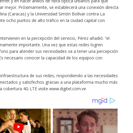
ternet y en hacer anillos de fibra óptica urbanos para que
ar mejor. Próximamente, se establecerá una conexión directa
olina (Caracas) y la Universidad Simón Bolívar contra La
e ocho puntos de alto tráfico en la ciudad capital con
ervienen en la percepción del servicio, Pérez añadió: “el
mamente importante. Una vez que estas redes logren
eléfono para atender sus necesidades va a tener una percepción
. Es necesario conocer la capacidad de los equipos con
infraestructura de sus redes, respondiendo a las necesidades
onectados y satisfechos gracias a una plataforma mucho más
a cobertura 4G LTE visite www.digitel.com.ve