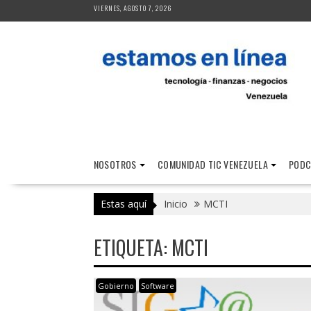
Saltar
VIERNES, AGOSTO 7, 2026
al
contenido
NOSOTROS
COMUNIDAD TIC VENEZUELA
PODC
Estas aquí
Inicio
MCTI
ETIQUETA:
MCTI
Gobierno
Software