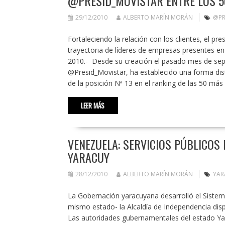
@PRESID_MOVISTAR ENTRE LOS 
29/12/2010
ALBERTO MARÍN MORÁN
@PR
Fortaleciendo la relación con los clientes, el pr
trayectoria de líderes de empresas presentes en
2010.- Desde su creación el pasado mes de septi
@Presid_Movistar, ha establecido una forma dist
de la posición Nª 13 en el ranking de las 50 
LEER MÁS
VENEZUELA: SERVICIOS PÚBLICOS 
YARACUY
28/12/2010
ALBERTO MARÍN MORÁN
YAR
La Gobernación yaracuyana desarrolló el Sistem
mismo estado- la Alcaldía de Independencia disp
Las autoridades gubernamentales del estado Ya