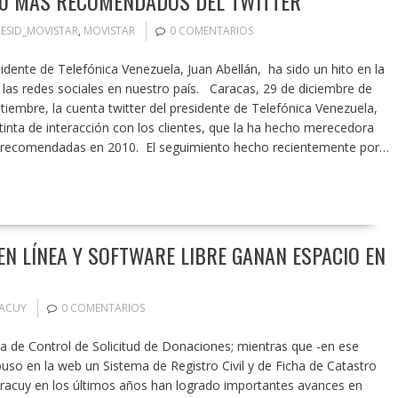
50 MÁS RECOMENDADOS DEL TWITTER
ESID_MOVISTAR
,
MOVISTAR
0 COMENTARIOS
esidente de Telefónica Venezuela, Juan Abellán, ha sido un hito en la
 las redes sociales en nuestro país. Caracas, 29 de diciembre de
embre, la cuenta twitter del presidente de Telefónica Venezuela,
inta de interacción con los clientes, que la ha hecho merecedora
más recomendadas en 2010. El seguimiento hecho recientemente por…
EN LÍNEA Y SOFTWARE LIBRE GANAN ESPACIO EN
ACUY
0 COMENTARIOS
a de Control de Solicitud de Donaciones; mientras que -en ese
uso en la web un Sistema de Registro Civil y de Ficha de Catastro
racuy en los últimos años han logrado importantes avances en