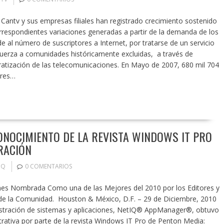
Cantv y sus empresas filiales han registrado crecimiento sostenido
rrespondientes variaciones generadas a partir de la demanda de los
 al número de suscriptores a Internet, por tratarse de un servicio
uerza a comunidades históricamente excluidas, a través de
atización de las telecomunicaciones. En Mayo de 2007, 680 mil 704
tres…
ONOCIMIENTO DE LA REVISTA WINDOWS IT PRO
RACIÓN
IQ
0 COMENTARIOS
ones Nombrada Como una de las Mejores del 2010 por los Editores y
de la Comunidad. Houston & México, D.F. – 29 de Diciembre, 2010
nistración de sistemas y aplicaciones, NetIQ® AppManager®, obtuvo
trativa por parte de la revista Windows IT Pro de Penton Media: