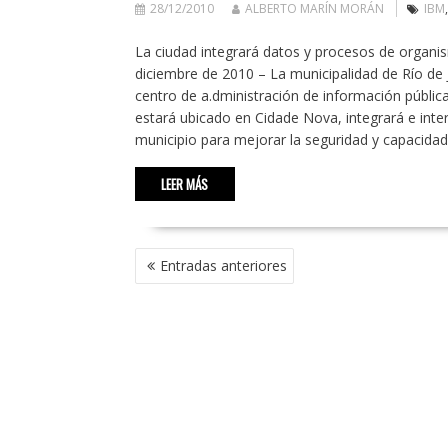
28/12/2010
ALBERTO MARÍN MORÁN
IBM
La ciudad integrará datos y procesos de organi
diciembre de 2010 – La municipalidad de Río de 
centro de a.dministración de información pública
estará ubicado en Cidade Nova, integrará e inte
municipio para mejorar la seguridad y capacidad
LEER MÁS
NAVEGACIÓN
Entradas anteriores
DE
ENTRADAS