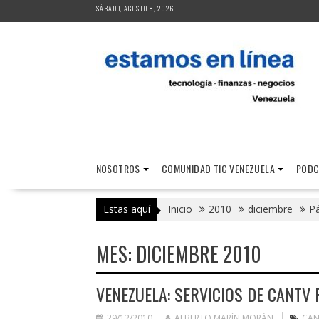
Saltar
SÁBADO, AGOSTO 8, 2026
al
contenido
NOSOTROS
COMUNIDAD TIC VENEZUELA
PODC
Estas aquí
Inicio
2010
diciembre
Pá
MES:
DICIEMBRE 2010
VENEZUELA: SERVICIOS DE CANTV
29/12/2010
ALBERTO MARÍN MORÁN
CAN