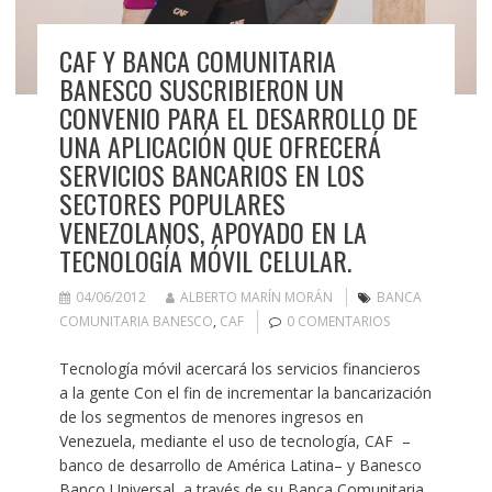
CAF Y BANCA COMUNITARIA
BANESCO SUSCRIBIERON UN
CONVENIO PARA EL DESARROLLO DE
UNA APLICACIÓN QUE OFRECERÁ
SERVICIOS BANCARIOS EN LOS
SECTORES POPULARES
VENEZOLANOS, APOYADO EN LA
TECNOLOGÍA MÓVIL CELULAR.
04/06/2012
ALBERTO MARÍN MORÁN
BANCA
COMUNITARIA BANESCO
,
CAF
0 COMENTARIOS
Tecnología móvil acercará los servicios financieros
a la gente Con el fin de incrementar la bancarización
de los segmentos de menores ingresos en
Venezuela, mediante el uso de tecnología, CAF –
banco de desarrollo de América Latina– y Banesco
Banco Universal, a través de su Banca Comunitaria,