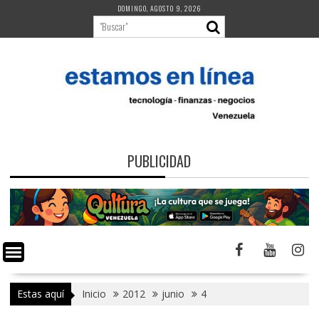
Saltar
DOMINGO, AGOSTO 9, 2026
al
contenido
PUBLICIDAD
Estas aquí
Inicio
2012
junio
4