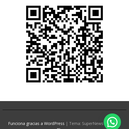
Funciona gracias a WordPress
|
Tema: SuperNews de
Acme