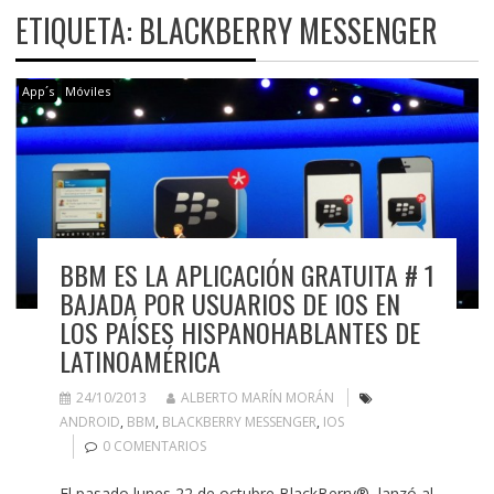
ETIQUETA:
BLACKBERRY MESSENGER
App´s
Móviles
BBM ES LA APLICACIÓN GRATUITA # 1
BAJADA POR USUARIOS DE IOS EN
LOS PAÍSES HISPANOHABLANTES DE
LATINOAMÉRICA
24/10/2013
ALBERTO MARÍN MORÁN
ANDROID
,
BBM
,
BLACKBERRY MESSENGER
,
IOS
0 COMENTARIOS
El pasado lunes 22 de octubre BlackBerry®, lanzó al