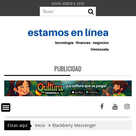
Saltar
JUEVES, AGOSTO 6, 2026
al
contenido
PUBLICIDAD
Estas aquí
Inicio
Blackberry Messenger