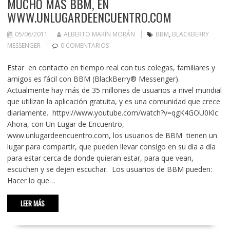
MUCHO MÁS BBM, EN
WWW.UNLUGARDEENCUENTRO.COM
05/06/2011
ALBERTO MARÍN MORÁN
BBM
,
BLACKBERRY
MESSENGER
0 COMENTARIOS
Estar en contacto en tiempo real con tus colegas, familiares y
amigos es fácil con BBM (BlackBerry® Messenger).
Actualmente hay más de 35 millones de usuarios a nivel mundial
que utilizan la aplicación gratuita, y es una comunidad que crece
diariamente. httpv://www.youtube.com/watch?v=qgK4GOU0Klc
Ahora, con Un Lugar de Encuentro,
www.unlugardeencuentro.com, los usuarios de BBM tienen un
lugar para compartir, que pueden llevar consigo en su día a día
para estar cerca de donde quieran estar, para que vean,
escuchen y se dejen escuchar. Los usuarios de BBM pueden:
Hacer lo que…
LEER MÁS