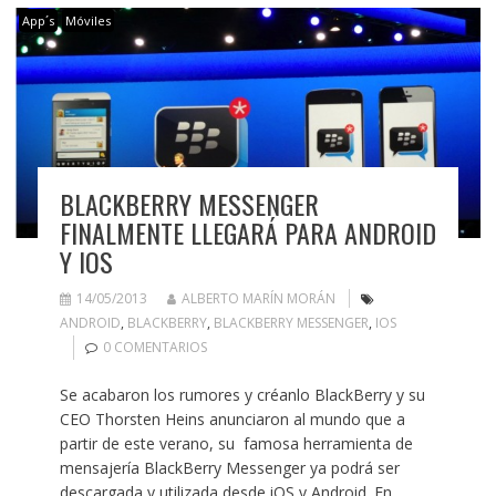
App´s
Móviles
BLACKBERRY MESSENGER
FINALMENTE LLEGARÁ PARA ANDROID
Y IOS
14/05/2013
ALBERTO MARÍN MORÁN
ANDROID
,
BLACKBERRY
,
BLACKBERRY MESSENGER
,
IOS
0 COMENTARIOS
Se acabaron los rumores y créanlo BlackBerry y su
CEO Thorsten Heins anunciaron al mundo que a
partir de este verano, su famosa herramienta de
mensajería BlackBerry Messenger ya podrá ser
descargada y utilizada desde iOS y Android. En