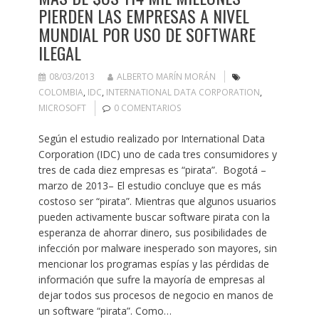
PIERDEN LAS EMPRESAS A NIVEL
MUNDIAL POR USO DE SOFTWARE
ILEGAL
08/03/2013
ALBERTO MARÍN MORÁN
COLOMBIA
,
IDC
,
INTERNATIONAL DATA CORPORATION
,
MICROSOFT
0 COMENTARIOS
Según el estudio realizado por International Data
Corporation (IDC) uno de cada tres consumidores y
tres de cada diez empresas es “pirata”. Bogotá –
marzo de 2013– El estudio concluye que es más
costoso ser “pirata”. Mientras que algunos usuarios
pueden activamente buscar software pirata con la
esperanza de ahorrar dinero, sus posibilidades de
infección por malware inesperado son mayores, sin
mencionar los programas espías y las pérdidas de
información que sufre la mayoría de empresas al
dejar todos sus procesos de negocio en manos de
un software “pirata”. Como…