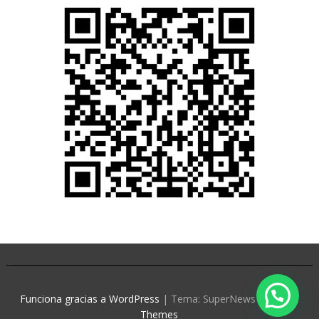
Funciona gracias a WordPress
|
Tema: SuperNews de
Acme
Themes