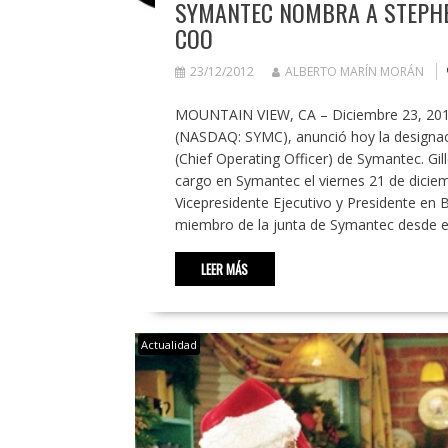
SYMANTEC NOMBRA A STEPHEN
COO
23/12/2012
ALBERTO MARÍN MORÁN
MOUNTAIN VIEW, CA – Diciembre 23, 2012
(NASDAQ: SYMC), anunció hoy la designaci
(Chief Operating Officer) de Symantec. Gi
cargo en Symantec el viernes 21 de dici
Vicepresidente Ejecutivo y Presidente en B
miembro de la junta de Symantec desde e
LEER MÁS
Actualidad