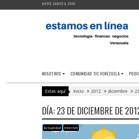
Saltar
JUEVES, AGOSTO 6, 2026
al
contenido
NOSOTROS
COMUNIDAD TIC VENEZUELA
PODC
Estas aquí
Inicio
2012
diciembre
2
DÍA:
23 DE DICIEMBRE DE 201
Actualidad
Internet